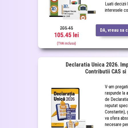
Luati decizii
interesele c
205.45
DA, vreau sa 
105.45 lei
(TVA inclusa)
Declaratia Unica 2026. Imp
Contributii CAS s
V-am pregati
raspunde la a
de Declarati
reputat speci
Constantin), 
va ofera abso
necesare pe