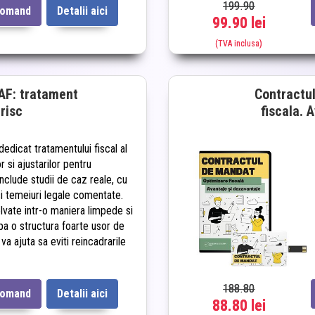
199.90
comand
Detalii aici
99.90 lei
(TVA inclusa)
AF: tratament
Contractu
 risc
fiscala. 
dedicat tratamentului fiscal al
r si ajustarilor pentru
nclude studii de caz reale, cu
 si temeiuri legale comentate.
lvate intr-o maniera limpede si
pa o structura foarte usor de
va ajuta sa eviti reincadrarile
188.80
comand
Detalii aici
88.80 lei