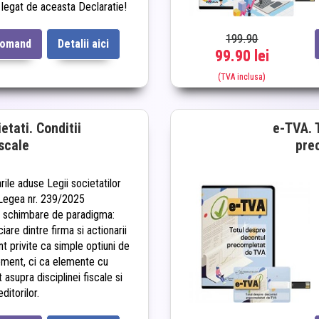
 legat de aceasta Declaratie!
199.90
comand
Detalii aici
99.90 lei
(TVA inclusa)
etati. Conditii
e-TVA. 
iscale
pre
rile aduse Legii societatilor
Legea nr. 239/2025
 schimbare de paradigma:
nciare dintre firma si actionarii
nt privite ca simple optiuni de
ment, ci ca elemente cu
 asupra disciplinei fiscale si
ditorilor.