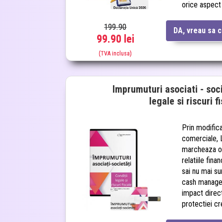
orice aspect
199.90
DA, vreau sa 
99.90 lei
(TVA inclusa)
Imprumuturi asociati - soci
legale si riscuri f
Prin modifica
comerciale, 
marcheaza o
relatiile fina
sai nu mai su
cash manage
impact direct
protectiei cre