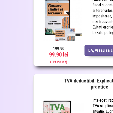
fiscal si cont
si terenurilo
impozitarea,
mai frecvente 
Evitati eroril
bazate pe leg
199.90
DA, vreau sa 
99.90 lei
(TVA inclusa)
TVA deductibil. Explicati
practice
Intelegeti ra
TVA si aplicat
situatie. Lucr