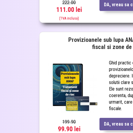
222.00
DA, vreau sa 
111.00 lei
(TVA inclusa)
Provizioanele sub lupa AN
fiscal si zone de
Ghid practic 
provizioanelo
depreciere. I
solutii clare
Ele sunt rezo
coerenta, du
urmarit, care 
fiscale.
199.90
DA, vreau sa 
99.90 lei