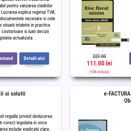
abil pentru vanzarea cladirilor
r. Lucrarea explica regimul TVA,
 documentele necesare si cele
situatii intalnite in practica.
e costisitoare si luati decizii
islatia actualizata.
222.00
comand
Detalii aici
111.00 lei
(TVA inclusa)
i si solutii
e-FACTURA.
Obl
pid regulile privind deducerea
i corect legislatia in orice
area include explicatii clare,