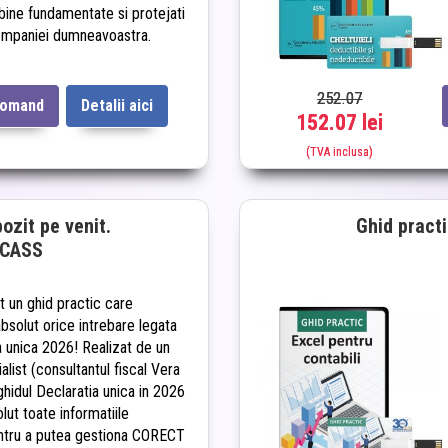
 bine fundamentate si protejati
ompaniei dumneavoastra.
252.07
comand
Detalii aici
152.07 lei
(TVA inclusa)
ozit pe venit.
Ghid practi
i CASS
t un ghid practic care
bsolut orice intrebare legata
a unica 2026! Realizat de un
alist (consultantul fiscal Vera
ghidul Declaratia unica in 2026
lut toate informatiile
ntru a putea gestiona CORECT