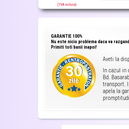
(TVA inclusa)
GARANTIE 100%
Nu este nicio problema daca va razgandit
Primiti toti banii inapoi!
Aveti la dis
In cazul in
Bd. Basarab
transport. 
apela la gar
promptitudi