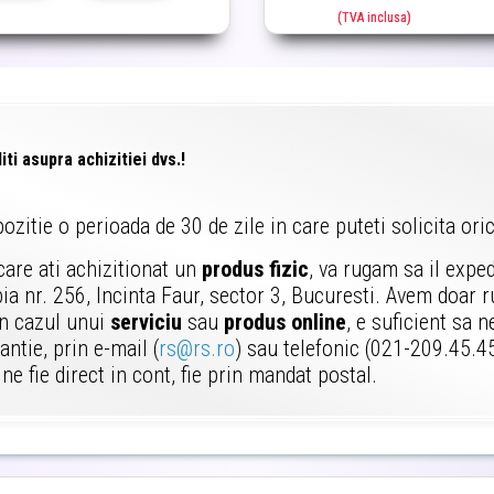
(TVA inclusa)
i asupra achizitiei dvs.!
pozitie o perioada de 30 de zile in care puteti solicita or
 care ati achizitionat un
produs fizic
, va rugam sa il expe
ia nr. 256, Incinta Faur, sector 3, Bucuresti. Avem doar 
In cazul unui
serviciu
sau
produs online
, e suficient sa 
antie, prin e-mail (
rs@rs.ro
) sau telefonic (021-209.45.45)
ne fie direct in cont, fie prin mandat postal.