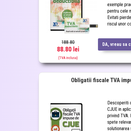
exemple pract
pentru cele 
Evitati pierde
riscul unor co
188.80
DA, vreau sa 
88.80 lei
(TVA inclusa)
Obligatii fiscale TVA im
Descoperiti c
CJUE in aplic
privind TVA. 
spete relevan
solutionarea 