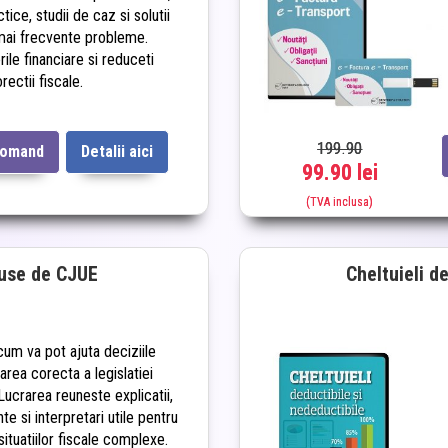
ice, studii de caz si solutii
mai frecvente probleme.
rile financiare si reduceti
rectii fiscale.
199.90
comand
Detalii aici
99.90 lei
(TVA inclusa)
puse de CJUE
Cheltuieli d
um va pot ajuta deciziile
area corecta a legislatiei
Lucrarea reuneste explicatii,
te si interpretari utile pentru
situatiilor fiscale complexe.